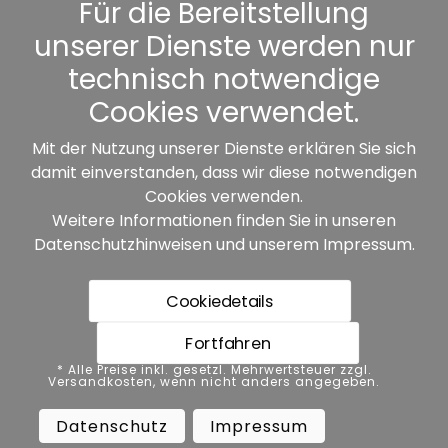
Kennwort vergessen
Für die Bereitstellung
unserer Dienste werden nur
Sonstiges
technisch notwendige
Cookies verwendet.
Mit der Nutzung unserer Dienste erklären Sie sich
damit einverstanden, dass wir diese notwendigen
Unsere Partner:
Cookies verwenden.
Weitere Informationen finden Sie in unseren
Datenschutzhinweisen
und unserem
Impressum
.
Cookiedetails
Fortfahren
* Alle Preise inkl. gesetzl. Mehrwertsteuer zzgl.
* Alle Preise inkl. gesetzl. Mehrwertsteuer zzgl.
Versandkosten, wenn nicht anders angegeben.
Versandkosten, wenn nicht anders angegeben.
Datenschutz
Impressum
AGB
Datenschutz
Impressum