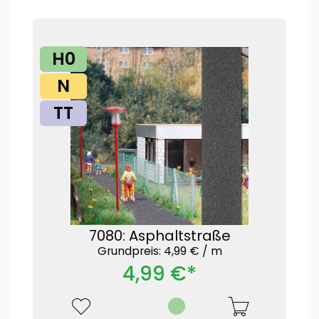
H0
N
TT
7080: Asphaltstraße
Grundpreis: 4,99 € /
m
4,99 €*