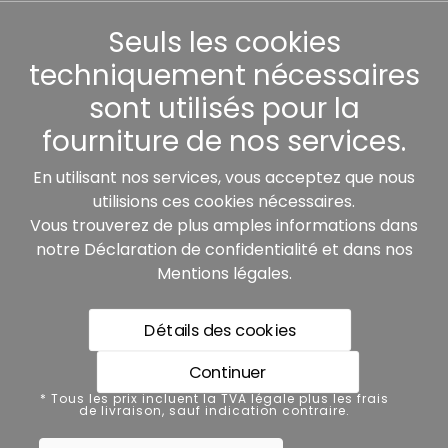
Seuls les cookies
Autres
techniquement nécessaires
sont utilisés pour la
fourniture de nos services.
Nos partenaires:
En utilisant nos services, vous acceptez que nous
utilisions ces cookies nécessaires.
Vous trouverez de plus amples informations dans
notre
Déclaration de confidentialité
et dans nos
Mentions légales
.
Détails des cookies
* Tous les prix incluent la TVA légale plus les frais de
livraison, sauf indication contraire.
Continuer
Protection des données
* Tous les prix incluent la TVA légale plus les frais
de livraison, sauf indication contraire.
Mentions légales