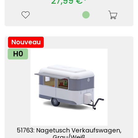
27,99 €*
Nouveau
H0
51763: Nagetusch Verkaufswagen,
Grau/Weiß