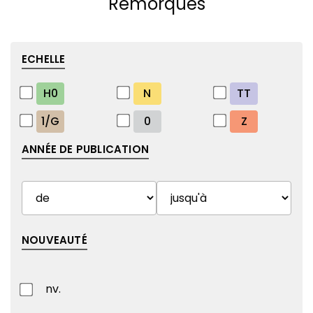
Remorques
ECHELLE
H0
N
TT
1/G
0
Z
ANNÉE DE PUBLICATION
NOUVEAUTÉ
nv.