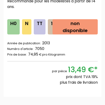
Recommandé pour les modélistes à partir de 14
ans.
H0
N
TT
1G
0
non
Z
disponible
2013
Année de publication:
7050
Numéro d'article :
74,95
Prix ​​de base:
€ pro
Kilogramm
13,49 €*
par pièce
prix dont TVA 19%
plus
frais de livraison