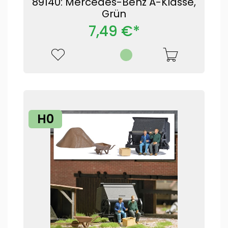
89140: Mercedes-Benz A-Klasse,
Grün
7,49 €*
H0