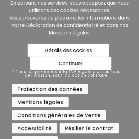
En utilisant nos services, vous acceptez que nous
utilisions ces cookies nécessaires.
Vous trouverez de plus amples informations dans
notre
Déclaration de confidentialité
et dans nos
Mentions légales
.
Détails des cookies
* Tous les prix incluent la TVA légale plus les frais de
livraison, sauf indication contraire.
Continuer
Protection des données
* Tous les prix incluent la TVA légale plus les frais
de livraison, sauf indication contraire.
Mentions légales
Protection des données
Conditions générales de vente
Mentions légales
Accessibilité
Résilier le contrat
Conditions générales de vente
Rétractation
Accessibilité
Résilier le contrat
Copyright ©
Busch.