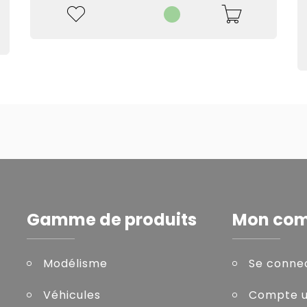
Gamme de produits
Mon co
Modélisme
Se conne
Véhicules
Compte ut