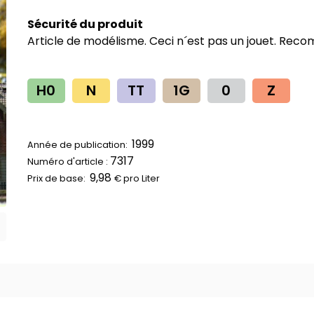
Sécurité du produit
Article de modélisme. Ceci n´est pas un jouet. Reco
H0
N
TT
1G
0
Z
1999
Année de publication:
7317
Numéro d'article :
9,98
Prix ​​de base:
€ pro
Liter