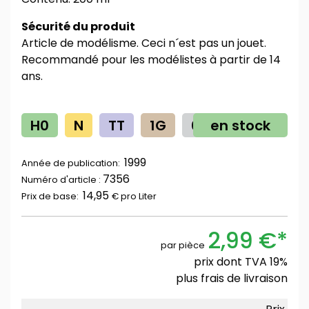
Sécurité du produit
Article de modélisme. Ceci n´est pas un jouet.
Recommandé pour les modélistes à partir de 14
ans.
H0
N
TT
1G
0
en stock
Z
1999
Année de publication:
7356
Numéro d'article :
14,95
Prix ​​de base:
€ pro
Liter
2,99 €*
par pièce
prix dont TVA 19%
plus
frais de livraison