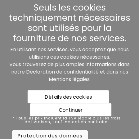
Seuls les cookies
Autres
techniquement nécessaires
sont utilisés pour la
fourniture de nos services.
Nos partenaires:
En utilisant nos services, vous acceptez que nous
utilisions ces cookies nécessaires.
Vous trouverez de plus amples informations dans
notre
Déclaration de confidentialité
et dans nos
Mentions légales
.
Détails des cookies
* Tous les prix incluent la TVA légale plus les frais de
livraison, sauf indication contraire.
Continuer
Protection des données
* Tous les prix incluent la TVA légale plus les frais
de livraison, sauf indication contraire.
Mentions légales
Protection des données