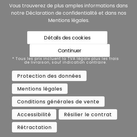
Vous trouverez de plus amples informations dans
notre
Déclaration de confidentialité
et dans nos
Mentions légales
.
Détails des cookies
* Tous les prix incluent la TVA légale plus les frais de
livraison, sauf indication contraire.
Continuer
Protection des données
* Tous les prix incluent la TVA légale plus les frais
de livraison, sauf indication contraire.
Mentions légales
Protection des données
Conditions générales de vente
Mentions légales
Accessibilité
Résilier le contrat
Conditions générales de vente
Rétractation
Accessibilité
Résilier le contrat
Copyright ©
Busch.
Rétractation
All Rights Reserved.