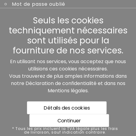
Mot de passe oublié
Seuls les cookies
Autres
techniquement nécessaires
sont utilisés pour la
fourniture de nos services.
Nos partenaires:
En utilisant nos services, vous acceptez que nous
utilisions ces cookies nécessaires.
Vous trouverez de plus amples informations dans
notre
Déclaration de confidentialité
et dans nos
Mentions légales
.
Détails des cookies
* Tous les prix incluent la TVA légale plus les frais de
livraison, sauf indication contraire.
Continuer
Protection des données
* Tous les prix incluent la TVA légale plus les frais
de livraison, sauf indication contraire.