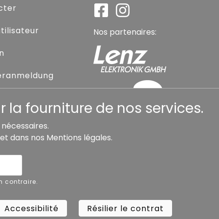
cter
ilisateur
Nos partenaires:
on
eranmeldung
sse oublié
 la fourniture de nos services.
s nécessaires.
et dans nos
Mentions légales
.
Accessibilité
Résilier le contrat
Rétra
n contraire.
Copyright ©
Busch.
Accessibilité
Résilier le contrat
Rétra
All Rights Reserved.