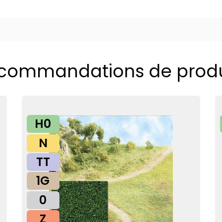
commandations de produ
H0
N
TT
1G
0
Z