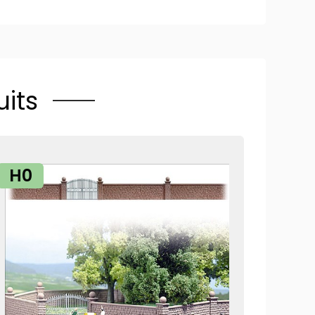
its
H0