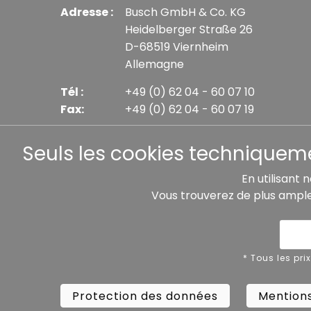
Adresse :
Busch GmbH & Co. KG
Heidelberger Straße 26
D-68519 Viernheim
Allemagne
Tél :
+49 (0) 62 04 - 60 07 10
Fax:
+49 (0) 62 04 - 60 07 19
E-mail :
info@busch-model.com
Seuls les cookies techniquemen
En utilisant 
Vous trouverez de plus ampl
* Tous les prix incluent la TVA légale plus les frais 
Protection des données
Mentions
* Tous les pri
Protection des données
Mentions