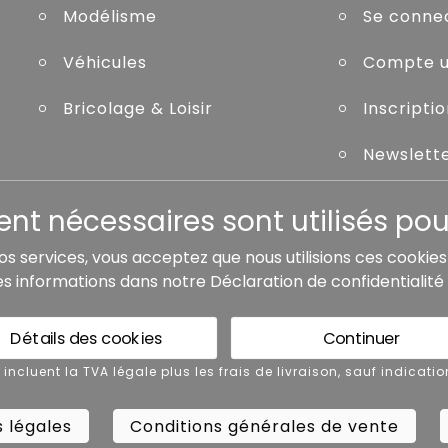
Modélisme
Se conne
Véhicules
Compte ut
Bricolage & Loisir
Inscripti
Newslett
Mot de pa
t nécessaires sont utilisés pour
nos services, vous acceptez que nous utilisions ces cookie
es informations dans notre
Déclaration de confidentialité
de livraison, sauf indication contraire.
Détails des cookies
Continuer
 légales
Conditions générales de vente
x incluent la TVA légale plus les frais de livraison, sauf indicatio
 légales
Conditions générales de vente