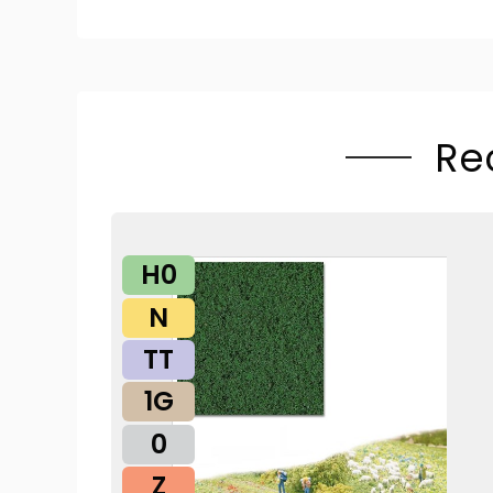
Re
H0
N
TT
1G
0
Z