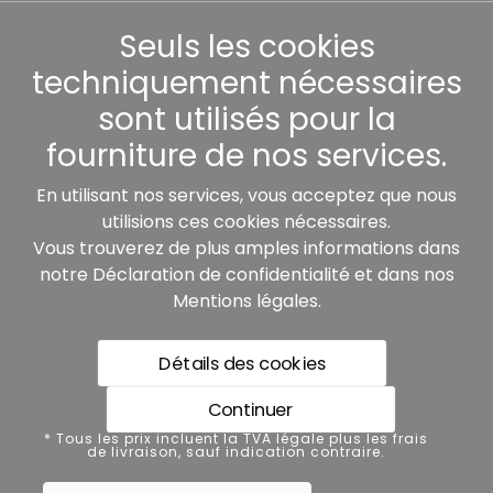
Seuls les cookies
Autres
techniquement nécessaires
sont utilisés pour la
fourniture de nos services.
Nos partenaires:
En utilisant nos services, vous acceptez que nous
utilisions ces cookies nécessaires.
Vous trouverez de plus amples informations dans
notre
Déclaration de confidentialité
et dans nos
Mentions légales
.
Détails des cookies
* Tous les prix incluent la TVA légale plus les frais de
livraison, sauf indication contraire.
Continuer
Protection des données
* Tous les prix incluent la TVA légale plus les frais
de livraison, sauf indication contraire.
Mentions légales