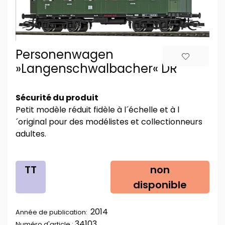
Personenwagen
»Langenschwalbacher« DR
Sécurité du produit
Petit modèle réduit fidèle à l´échelle et à l
´original pour des modélistes et collectionneurs
adultes.
TT
non
disponible
2014
Année de publication:
34103
Numéro d'article :