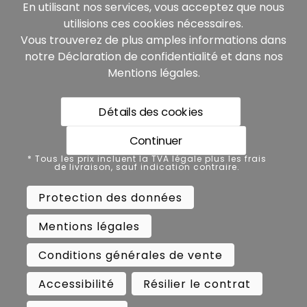
Nos partenaires:
En utilisant nos services, vous acceptez que nous
utilisions ces cookies nécessaires.
Vous trouverez de plus amples informations dans
notre
Déclaration de confidentialité
et dans nos
Mentions légales
.
Détails des cookies
* Tous les prix incluent la TVA légale plus les frais de
livraison, sauf indication contraire.
Continuer
Protection des données
* Tous les prix incluent la TVA légale plus les frais
de livraison, sauf indication contraire.
Mentions légales
Protection des données
Conditions générales de vente
Mentions légales
Accessibilité
Résilier le contrat
Conditions générales de vente
Rétractation
Accessibilité
Résilier le contrat
Copyright ©
Busch.