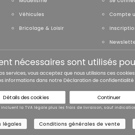
Modélisme
Se conne
Véhicules
Compte ut
Bricolage & Loisir
Inscripti
Newslett
Mot de pa
t nécessaires sont utilisés pour
nos services, vous acceptez que nous utilisions ces cookie
es informations dans notre
Déclaration de confidentialité
de livraison, sauf indication contraire.
Détails des cookies
Continuer
 légales
Conditions générales de vente
x incluent la TVA légale plus les frais de livraison, sauf indicatio
 légales
Conditions générales de vente