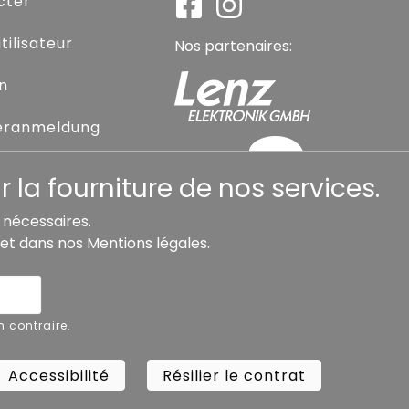
cter
ilisateur
Nos partenaires:
on
eranmeldung
sse oublié
 la fourniture de nos services.
s nécessaires.
et dans nos
Mentions légales
.
Accessibilité
Résilier le contrat
Rétra
n contraire.
Copyright ©
Busch.
Accessibilité
Résilier le contrat
Rétra
All Rights Reserved.