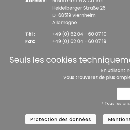
Adresse :
Busch GmbH & Co. KG
Heidelberger Straße 26
D-68519 Viernheim
Allemagne
Tél :
+49 (0) 62 04 - 60 07 10
Fax:
+49 (0) 62 04 - 60 07 19
E-mail :
info@busch-model.com
Seuls les cookies techniquemen
En utilisant 
Vous trouverez de plus ampl
* Tous les prix incluent la TVA légale plus les frais 
Protection des données
Mentions
* Tous les pri
Protection des données
Mentions