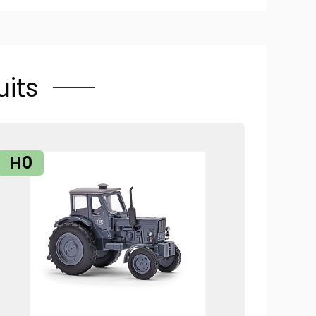
its
H0