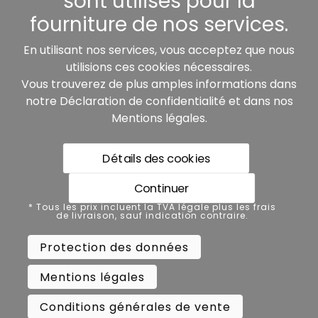
sont utilisés pour la
fourniture de nos services.
Nos partenaires:
En utilisant nos services, vous acceptez que nous
utilisions ces cookies nécessaires.
Vous trouverez de plus amples informations dans
notre
Déclaration de confidentialité
et dans nos
Mentions légales
.
Détails des cookies
* Tous les prix incluent la TVA légale plus les frais de
livraison, sauf indication contraire.
Continuer
Protection des données
* Tous les prix incluent la TVA légale plus les frais
de livraison, sauf indication contraire.
Mentions légales
Protection des données
Conditions générales de vente
Mentions légales
Accessibilité
Résilier le contrat
Conditions générales de vente