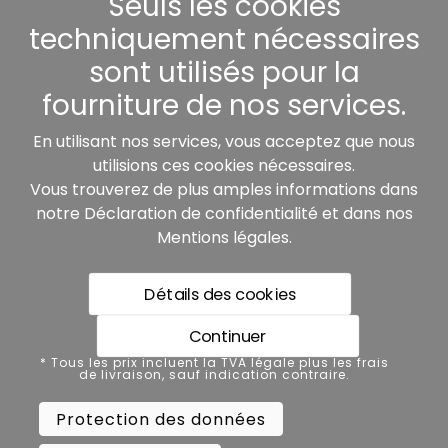
Seuls les cookies
Autres
techniquement nécessaires
sont utilisés pour la
fourniture de nos services.
Nos partenaires:
En utilisant nos services, vous acceptez que nous
utilisions ces cookies nécessaires.
Vous trouverez de plus amples informations dans
notre
Déclaration de confidentialité
et dans nos
Mentions légales
.
Détails des cookies
* Tous les prix incluent la TVA légale plus les frais de
livraison, sauf indication contraire.
Continuer
Protection des données
* Tous les prix incluent la TVA légale plus les frais
de livraison, sauf indication contraire.
Mentions légales
Protection des données
Conditions générales de vente