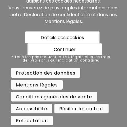
utilisions ces cookies nécessaires.
Vous trouverez de plus amples informations dans
notre
Déclaration de confidentialité
et dans nos
Mentions légales
.
Détails des cookies
* Tous les prix incluent la TVA légale plus les frais de
livraison, sauf indication contraire.
Continuer
Protection des données
* Tous les prix incluent la TVA légale plus les frais
de livraison, sauf indication contraire.
Mentions légales
Protection des données
Conditions générales de vente
Mentions légales
Accessibilité
Résilier le contrat
Conditions générales de vente
Rétractation
Accessibilité
Résilier le contrat
Copyright ©
Busch.
Rétractation
All Rights Reserved.