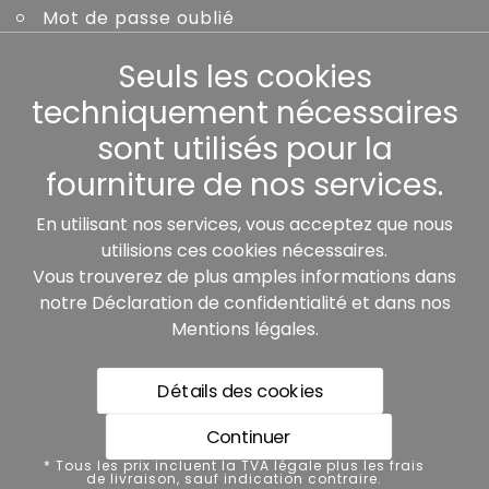
Mot de passe oublié
Seuls les cookies
Autres
techniquement nécessaires
sont utilisés pour la
fourniture de nos services.
Nos partenaires:
En utilisant nos services, vous acceptez que nous
utilisions ces cookies nécessaires.
Vous trouverez de plus amples informations dans
notre
Déclaration de confidentialité
et dans nos
Mentions légales
.
Détails des cookies
* Tous les prix incluent la TVA légale plus les frais de
livraison, sauf indication contraire.
Continuer
Protection des données
* Tous les prix incluent la TVA légale plus les frais
de livraison, sauf indication contraire.