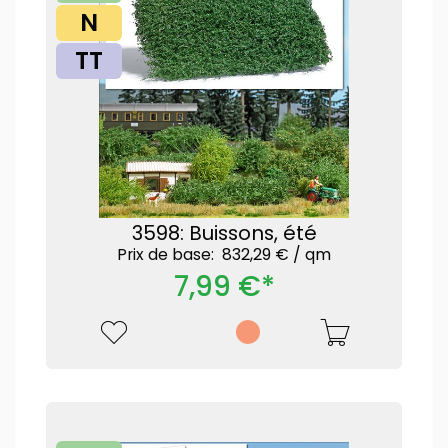
N
TT
3598: Buissons, été
Prix ​​de base: 832,29 € /
qm
7,99 €*