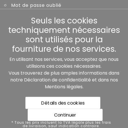
Mot de passe oublié
Seuls les cookies
Autres
techniquement nécessaires
sont utilisés pour la
fourniture de nos services.
Nos partenaires:
En utilisant nos services, vous acceptez que nous
utilisions ces cookies nécessaires.
Vous trouverez de plus amples informations dans
notre
Déclaration de confidentialité
et dans nos
Mentions légales
.
Détails des cookies
* Tous les prix incluent la TVA légale plus les frais de
livraison, sauf indication contraire.
Continuer
Protection des données
* Tous les prix incluent la TVA légale plus les frais
de livraison, sauf indication contraire.