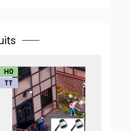
its
H0
TT