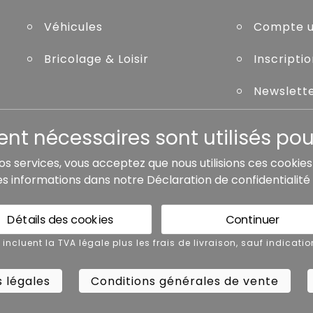
Véhicules
Compte ut
Bricolage & Loisir
Inscripti
Newslett
Mot de pa
t nécessaires sont utilisés pour
nos services, vous acceptez que nous utilisions ces cookie
es informations dans notre
Déclaration de confidentialité
de livraison, sauf indication contraire.
Détails des cookies
Continuer
 légales
Conditions générales de vente
x incluent la TVA légale plus les frais de livraison, sauf indicatio
 légales
Conditions générales de vente