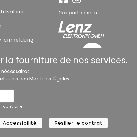
ilisateur
Nos partenaires:
on
eranmeldung
sse oublié
 la fourniture de nos services.
s nécessaires.
et dans nos
Mentions légales
.
Accessibilité
Résilier le contrat
Rétra
n contraire.
Copyright ©
Busch.
Accessibilité
Résilier le contrat
Rétra
All Rights Reserved.