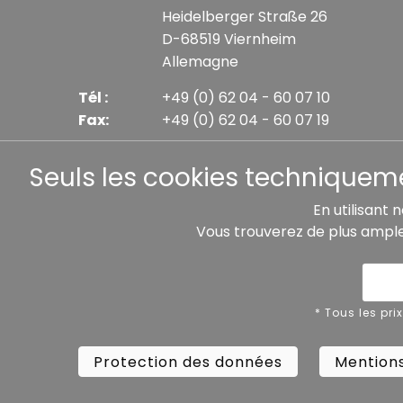
Heidelberger Straße 26
D-68519 Viernheim
Allemagne
Tél :
+49 (0) 62 04 - 60 07 10
Fax:
+49 (0) 62 04 - 60 07 19
E-mail :
info@busch-model.com
Seuls les cookies techniquemen
En utilisant 
Vous trouverez de plus ampl
* Tous les prix incluent la TVA légale plus les frais 
Protection des données
Mentions
* Tous les pri
Protection des données
Mentions