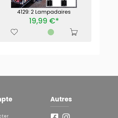
4129: 2 Lampadaires
19,99 €*
mpte
Autres
cter