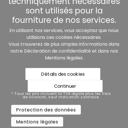
techniquement nécessaires
sont utilisés pour la
fourniture de nos services.
Nos partenaires:
En utilisant nos services, vous acceptez que nous
utilisions ces cookies nécessaires.
Vous trouverez de plus amples informations dans
notre
Déclaration de confidentialité
et dans nos
Mentions légales
.
Détails des cookies
* Tous les prix incluent la TVA légale plus les frais de
livraison, sauf indication contraire.
Continuer
Protection des données
* Tous les prix incluent la TVA légale plus les frais
de livraison, sauf indication contraire.
Mentions légales
Protection des données
Conditions générales de vente
Mentions légales