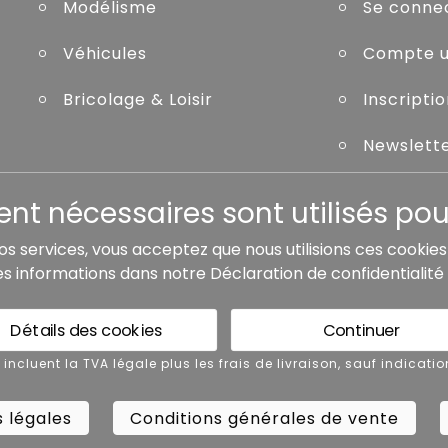
Modélisme
Se conne
Véhicules
Compte ut
Bricolage & Loisir
Inscripti
Newslett
Mot de pa
t nécessaires sont utilisés pour
nos services, vous acceptez que nous utilisions ces cookie
es informations dans notre
Déclaration de confidentialité
de livraison, sauf indication contraire.
Détails des cookies
Continuer
 légales
Conditions générales de vente
x incluent la TVA légale plus les frais de livraison, sauf indicatio
 légales
Conditions générales de vente