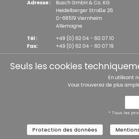
Adresse :
Busch GmbH & Co. KG
Heidelberger Straße 26
D-68519 Viernheim
Allemagne
Tél :
+49 (0) 62 04 - 60 07 10
Fax:
+49 (0) 62 04 - 60 07 19
E-mail :
info@busch-model.com
Seuls les cookies techniquemen
En utilisant 
Vous trouverez de plus ampl
* Tous les prix incluent la TVA légale plus les frais 
Protection des données
Mentions
* Tous les pri
Protection des données
Mentions