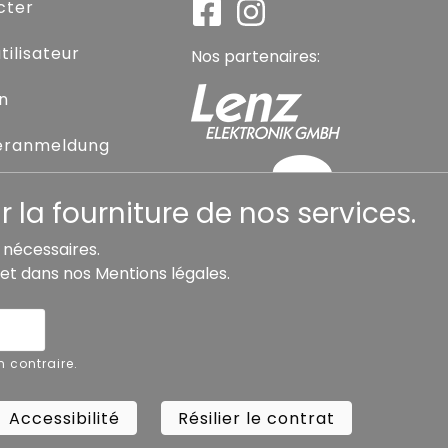
cter
ilisateur
Nos partenaires:
on
eranmeldung
sse oublié
 la fourniture de nos services.
s nécessaires.
et dans nos
Mentions légales
.
Accessibilité
Résilier le contrat
Rétra
n contraire.
Copyright ©
Busch.
Accessibilité
Résilier le contrat
Rétra
All Rights Reserved.