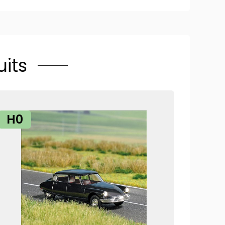
its
H0