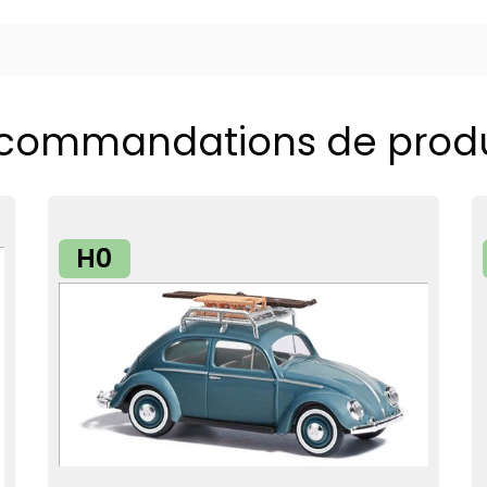
commandations de produ
H0