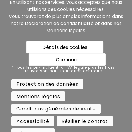
En utilisant nos services, vous acceptez que nous
utilisions ces cookies nécessaires.
Vous trouverez de plus amples informations dans
notre
Déclaration de confidentialité
et dans nos
Mentions légales
.
Détails des cookies
* Tous les prix incluent la TVA légale plus les frais de
livraison, sauf indication contraire.
Continuer
Protection des données
* Tous les prix incluent la TVA légale plus les frais
de livraison, sauf indication contraire.
Mentions légales
Protection des données
Conditions générales de vente
Mentions légales
Accessibilité
Résilier le contrat
Conditions générales de vente
Rétractation
Accessibilité
Résilier le contrat
Copyright ©
Busch.