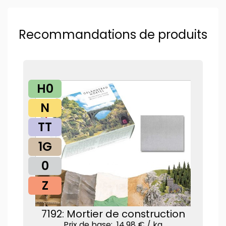
Recommandations de produits
H0
N
TT
1G
0
Z
7192: Mortier de construction
Prix ​​de base: 14,98 € /
kg