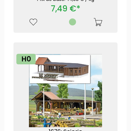
7,49 €*
H0