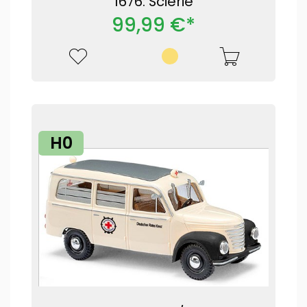
1676: Scierie
99,99 €*
H0