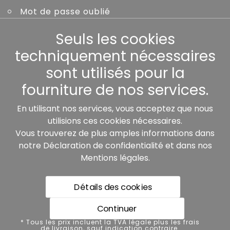
Mot de passe oublié
Seuls les cookies
Autres
techniquement nécessaires
sont utilisés pour la
fourniture de nos services.
Nos partenaires:
En utilisant nos services, vous acceptez que nous
utilisions ces cookies nécessaires.
Vous trouverez de plus amples informations dans
notre
Déclaration de confidentialité
et dans nos
Mentions légales
.
Détails des cookies
* Tous les prix incluent la TVA légale plus les frais de
livraison, sauf indication contraire.
Continuer
Protection des données
* Tous les prix incluent la TVA légale plus les frais
de livraison, sauf indication contraire.