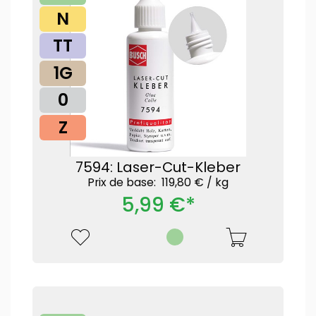
N
TT
1G
0
Z
7594: Laser-Cut-Kleber
Prix ​​de base: 119,80 € /
kg
5,99 €*