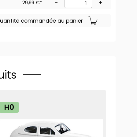
29,99 €*
-
+
 quantité commandée au panier
its
H0