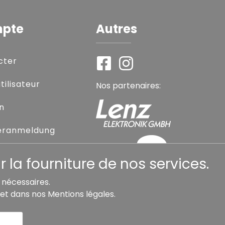
mpte
Autres
cter
ilisateur
Nos partenaires:
on
eranmeldung
sse oublié
 la fourniture de nos services.
s nécessaires.
et dans nos
Mentions légales
.