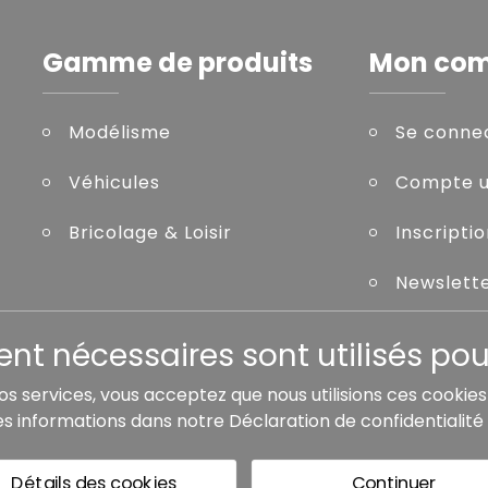
Gamme de produits
Mon co
Modélisme
Se conne
Véhicules
Compte ut
Bricolage & Loisir
Inscripti
Newslett
Mot de pa
t nécessaires sont utilisés pour
nos services, vous acceptez que nous utilisions ces cookie
es informations dans notre
Déclaration de confidentialité
de livraison, sauf indication contraire.
Détails des cookies
Continuer