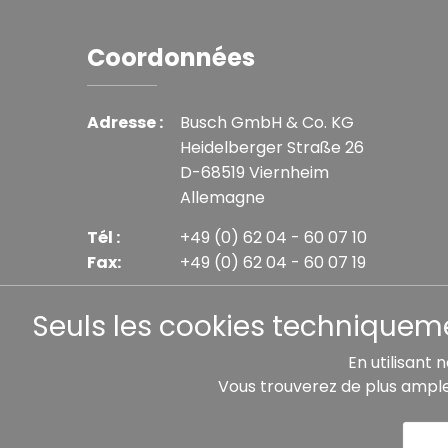
Coordonnées
Adresse :
Busch GmbH & Co. KG
Heidelberger Straße 26
D-68519 Viernheim
Allemagne
Tél :
+49 (0) 62 04 - 60 07 10
Fax:
+49 (0) 62 04 - 60 07 19
E-mail :
info@busch-model.com
Seuls les cookies techniquemen
En utilisant 
Vous trouverez de plus ampl
* Tous les prix incluent la TVA légale plus les frais 