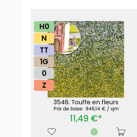
H0
N
TT
1G
0
Z
3546: Touffe en fleurs
Prix ​​de base: 946,14 € /
qm
11,49 €*