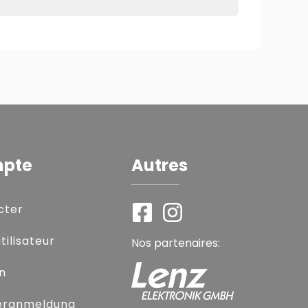
mpte
Autres
cter
ilisateur
Nos partenaires:
on
eranmeldung