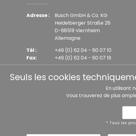
Adresse :
Busch GmbH & Co. KG
Heidelberger Straße 26
D-68519 Viernheim
Allemagne
Tél :
+49 (0) 62 04 - 60 07 10
Fax:
+49 (0) 62 04 - 60 07 19
E-mail :
info@busch-model.com
Seuls les cookies techniquemen
En utilisant 
Vous trouverez de plus ampl
* Tous les prix incluent la TVA légale plus les frais 
Protection des données
Mentions
* Tous les pri