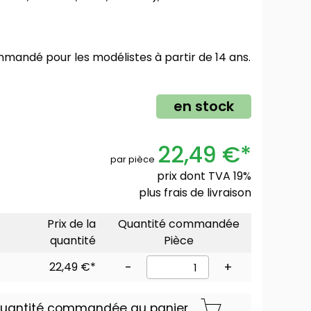
mmandé pour les modélistes à partir de 14 ans.
en stock
22,49 €*
par pièce
prix dont TVA 19%
plus
frais de livraison
Prix de la
Quantité commandée
quantité
Pièce
22,49 €*
-
+
 quantité commandée au panier