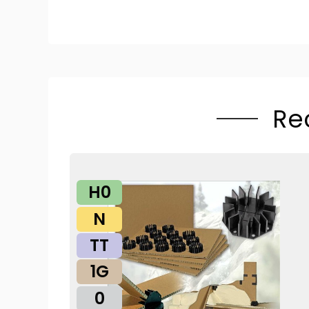
Re
H0
N
TT
1G
0