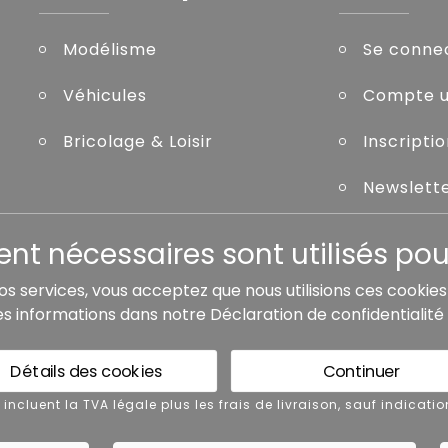
Modélisme
Se conne
Véhicules
Compte ut
Bricolage & Loisir
Inscripti
Newslett
Mot de pa
t nécessaires sont utilisés pour
nos services, vous acceptez que nous utilisions ces cookie
es informations dans notre
Déclaration de confidentialité
de livraison, sauf indication contraire.
Détails des cookies
Continuer
 légales
Conditions générales de vente
x incluent la TVA légale plus les frais de livraison, sauf indicatio