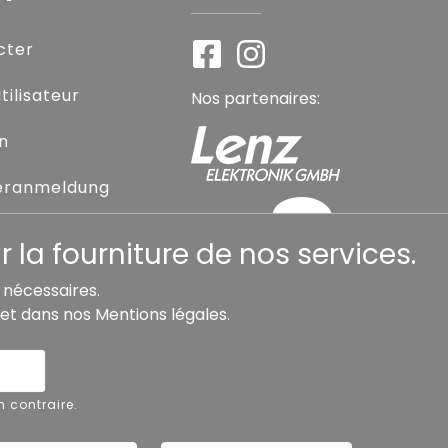
cter
ilisateur
Nos partenaires:
on
eranmeldung
sse oublié
 la fourniture de nos services.
s nécessaires.
et dans nos
Mentions légales
.
Accessibilité
Résilier le contrat
Rétra
n contraire.
Copyright ©
Busch.