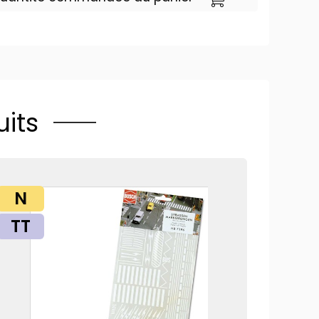
its
N
TT