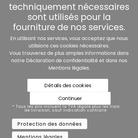
Autres
techniquement nécessaires
sont utilisés pour la
fourniture de nos services.
Nos partenaires:
En utilisant nos services, vous acceptez que nous
utilisions ces cookies nécessaires.
Vous trouverez de plus amples informations dans
notre
Déclaration de confidentialité
et dans nos
Mentions légales
.
Détails des cookies
* Tous les prix incluent la TVA légale plus les frais de
livraison, sauf indication contraire.
Continuer
Protection des données
* Tous les prix incluent la TVA légale plus les frais
de livraison, sauf indication contraire.
Mentions légales
Protection des données
Conditions générales de vente
Mentions légales