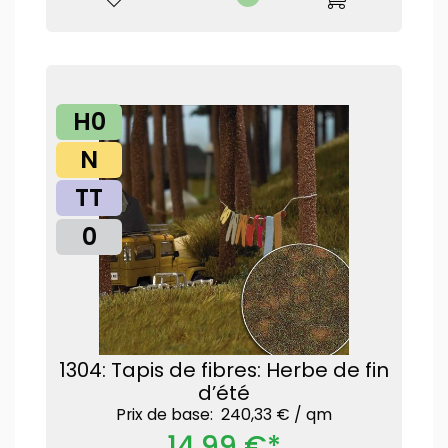
H0
N
TT
0
1304: Tapis de fibres: Herbe de fin
d’été
Prix ​​de base: 240,33 € /
qm
14,99 €*