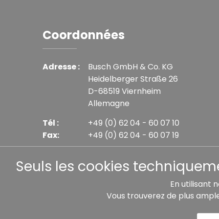
Coordonnées
Adresse :
Busch GmbH & Co. KG
Heidelberger Straße 26
D-68519 Viernheim
Allemagne
Tél :
+49 (0) 62 04 - 60 07 10
Fax:
+49 (0) 62 04 - 60 07 19
E-mail :
info@busch-model.com
Seuls les cookies techniquemen
En utilisant 
Vous trouverez de plus ampl
* Tous les prix incluent la TVA légale plus les frais 