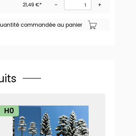
21,49 €*
-
+
 quantité commandée au panier
its
H0