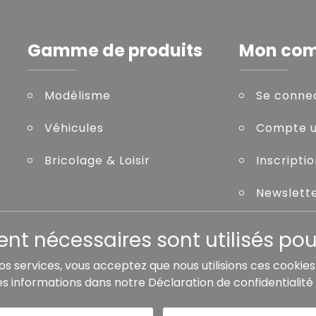
Gamme de produits
Mon co
Modélisme
Se conne
Véhicules
Compte ut
Bricolage & Loisir
Inscripti
Newslett
Mot de pa
t nécessaires sont utilisés pour
nos services, vous acceptez que nous utilisions ces cookie
es informations dans notre
Déclaration de confidentialité
de livraison, sauf indication contraire.