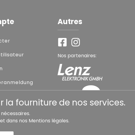
mpte
Autres
cter
ilisateur
Nos partenaires:
on
eranmeldung
sse oublié
 la fourniture de nos services.
s nécessaires.
et dans nos
Mentions légales
.