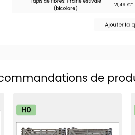
Tapis de fibres: Prairie estivale
21,49 €*
(bicolore)
Ajouter la
commandations de produ
H0