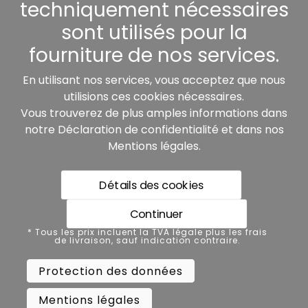
techniquement nécessaires
sont utilisés pour la
fourniture de nos services.
Nos partenaires:
En utilisant nos services, vous acceptez que nous
utilisions ces cookies nécessaires.
Vous trouverez de plus amples informations dans
notre
Déclaration de confidentialité
et dans nos
Mentions légales
.
Détails des cookies
* Tous les prix incluent la TVA légale plus les frais de
livraison, sauf indication contraire.
Continuer
Protection des données
* Tous les prix incluent la TVA légale plus les frais
de livraison, sauf indication contraire.
Mentions légales
Protection des données
Conditions générales de vente
Mentions légales