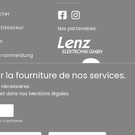
cter
ilisateur
Nos partenaires:
on
eranmeldung
sse oublié
 la fourniture de nos services.
s nécessaires.
et dans nos
Mentions légales
.
Accessibilité
Résilier le contrat
Rétra
n contraire.
Copyright ©
Busch.