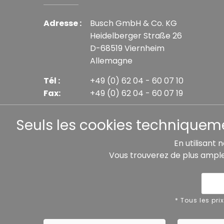
Adresse :
Busch GmbH & Co. KG
Heidelberger Straße 26
D-68519 Viernheim
Allemagne
Tél :
+49 (0) 62 04 - 60 07 10
Fax:
+49 (0) 62 04 - 60 07 19
E-mail :
info@busch-model.com
Seuls les cookies techniquemen
En utilisant 
Vous trouverez de plus ampl
* Tous les prix incluent la TVA légale plus les frais 
Protection des données
Mentions
* Tous les pri