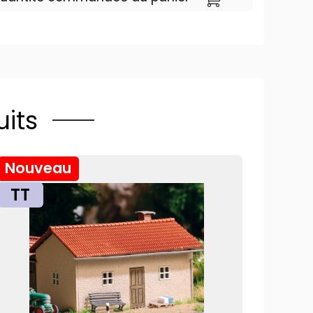
its
Nouveau
TT