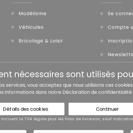
Modélisme
Se conne
Véhicules
Compte ut
Bricolage & Loisir
Inscripti
Newslett
Mot de pa
t nécessaires sont utilisés pour
nos services, vous acceptez que nous utilisions ces cookie
es informations dans notre
Déclaration de confidentialité
de livraison, sauf indication contraire.
Détails des cookies
Continuer
 légales
Conditions générales de vente
x incluent la TVA légale plus les frais de livraison, sauf indicatio