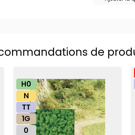
commandations de produ
H0
N
TT
1G
0