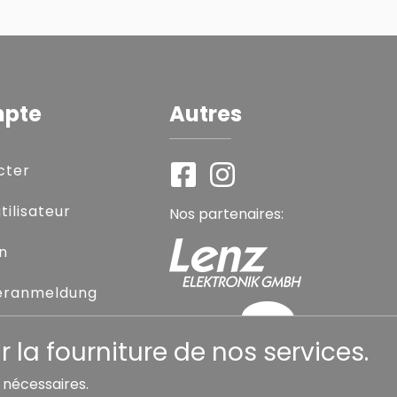
mpte
Autres
cter
ilisateur
Nos partenaires:
on
eranmeldung
sse oublié
 la fourniture de nos services.
s nécessaires.