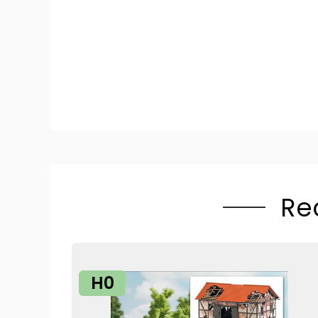
Re
H0