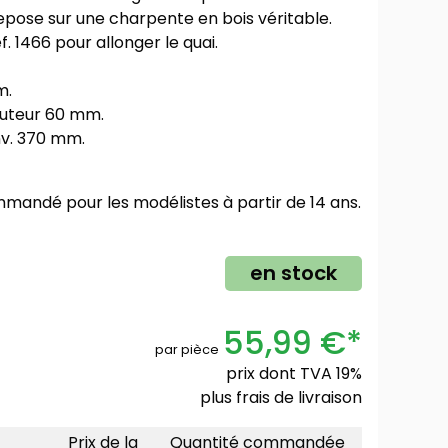
repose sur une charpente en bois véritable.
 1466 pour allonger le quai.
m.
auteur 60 mm.
nv. 370 mm.
mmandé pour les modélistes à partir de 14 ans.
en stock
55,99 €*
par pièce
prix dont TVA 19%
plus
frais de livraison
Prix de la
Quantité commandée