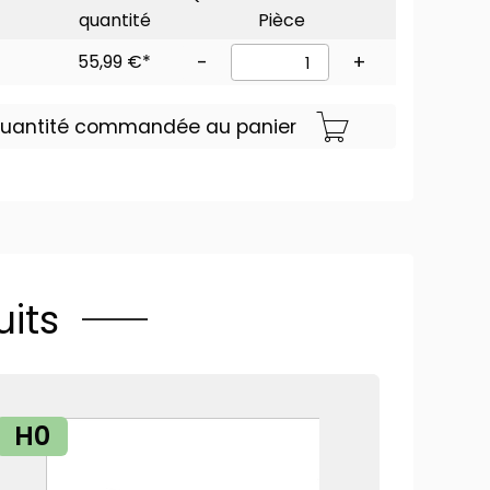
quantité
Pièce
55,99 €*
-
+
 quantité commandée au panier
its
H0