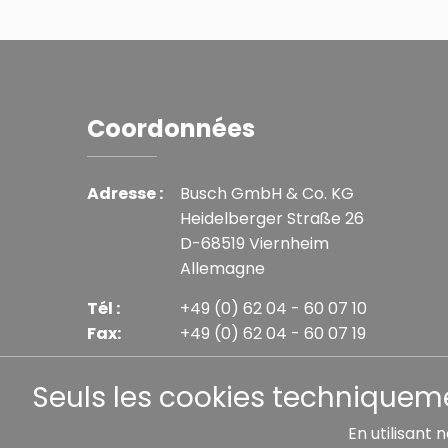
Coordonnées
Adresse :
Busch GmbH & Co. KG
Heidelberger Straße 26
D-68519 Viernheim
Allemagne
Tél :
+49 (0) 62 04 - 60 07 10
Fax:
+49 (0) 62 04 - 60 07 19
E-mail :
info@busch-model.com
Seuls les cookies techniquemen
En utilisant 