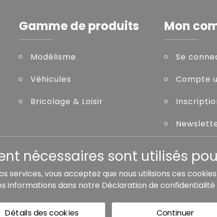
Gamme de produits
Mon co
Modélisme
Se conne
Véhicules
Compte ut
Bricolage & Loisir
Inscripti
Newslett
Mot de pa
t nécessaires sont utilisés pour
nos services, vous acceptez que nous utilisions ces cookie
es informations dans notre
Déclaration de confidentialité
de livraison, sauf indication contraire.
Détails des cookies
Continuer