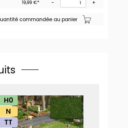
19,99 €*
-
+
 quantité commandée au panier
its
H0
N
TT