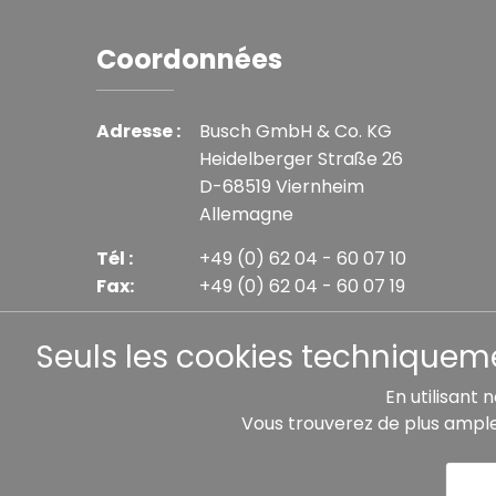
Coordonnées
Adresse :
Busch GmbH & Co. KG
Heidelberger Straße 26
D-68519 Viernheim
Allemagne
Tél :
+49 (0) 62 04 - 60 07 10
Fax:
+49 (0) 62 04 - 60 07 19
E-mail :
info@busch-model.com
Seuls les cookies techniquemen
En utilisant 
Vous trouverez de plus ampl
* Tous les prix incluent la TVA légale plus les frais 