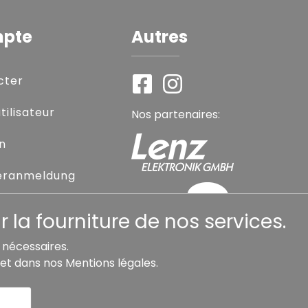
mpte
Autres
cter
ilisateur
Nos partenaires:
on
eranmeldung
sse oublié
 la fourniture de nos services.
s nécessaires.
et dans nos
Mentions légales
.