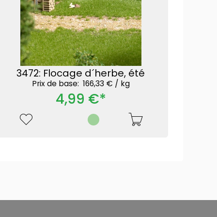
3472: Flocage d´herbe, été
Prix ​​de base: 166,33 € /
kg
4,99 €*