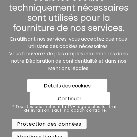
Autres
techniquement nécessaires
sont utilisés pour la
fourniture de nos services.
Nos partenaires:
En utilisant nos services, vous acceptez que nous
utilisions ces cookies nécessaires.
Vous trouverez de plus amples informations dans
notre
Déclaration de confidentialité
et dans nos
Mentions légales
.
Détails des cookies
* Tous les prix incluent la TVA légale plus les frais de
livraison, sauf indication contraire.
Continuer
Protection des données
* Tous les prix incluent la TVA légale plus les frais
de livraison, sauf indication contraire.
Mentions légales
Protection des données
Conditions générales de vente
Mentions légales