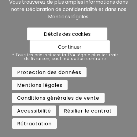
Vous trouverez de plus amples informations dans
notre
Déclaration de confidentialité
et dans nos
Mentions légales
.
Détails des cookies
* Tous les prix incluent la TVA légale plus les frais de
livraison, sauf indication contraire.
Continuer
Protection des données
* Tous les prix incluent la TVA légale plus les frais
de livraison, sauf indication contraire.
Mentions légales
Protection des données
Conditions générales de vente
Mentions légales
Accessibilité
Résilier le contrat
Conditions générales de vente
Rétractation
Accessibilité
Résilier le contrat
Copyright ©
Busch.
Rétractation
All Rights Reserved.