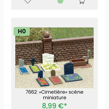
H0
7662: »Cimetière« scène
miniature
8,99 €*