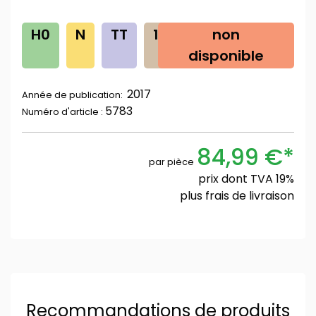
H0
N
TT
1G
0
non
Z
disponible
2017
Année de publication:
5783
Numéro d'article :
84,99 €*
par pièce
prix dont TVA 19%
plus
frais de livraison
Recommandations de produits