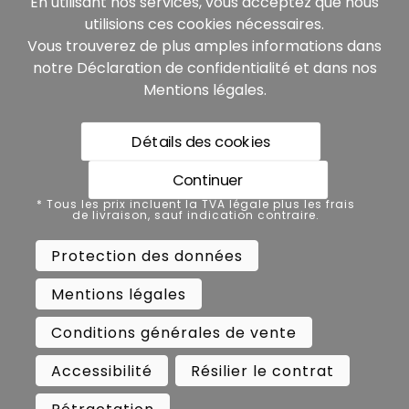
En utilisant nos services, vous acceptez que nous
utilisions ces cookies nécessaires.
Vous trouverez de plus amples informations dans
notre
Déclaration de confidentialité
et dans nos
Mentions légales
.
Détails des cookies
* Tous les prix incluent la TVA légale plus les frais de
livraison, sauf indication contraire.
Continuer
Protection des données
* Tous les prix incluent la TVA légale plus les frais
de livraison, sauf indication contraire.
Mentions légales
Protection des données
Conditions générales de vente
Mentions légales
Accessibilité
Résilier le contrat
Conditions générales de vente
Rétractation
Accessibilité
Résilier le contrat
Copyright ©
Busch.