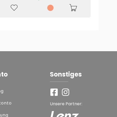
nto
Sonstiges
ng
konto
Unsere Partner:
rung