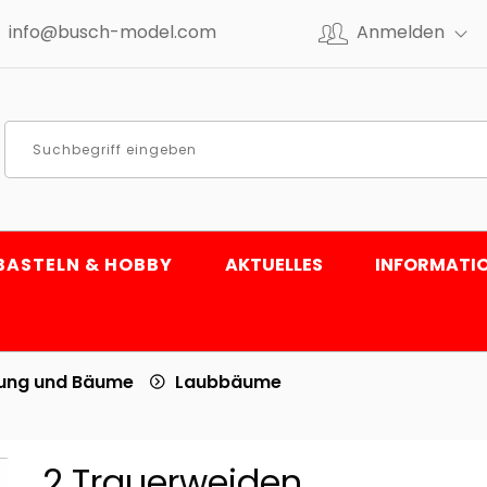
info@busch-model.com
Anmelden
BASTELN & HOBBY
AKTUELLES
INFORMATI
tung und Bäume
Laubbäume
2 Trauerweiden