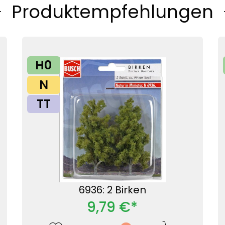
Produktempfehlungen
H0
N
TT
6936: 2 Birken
9,79 €*