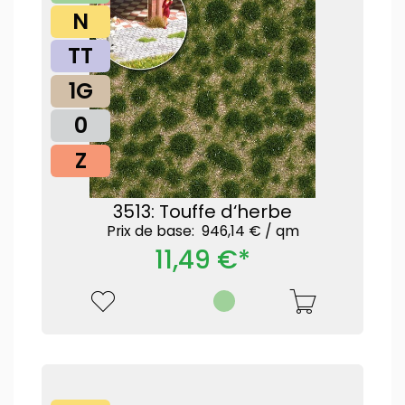
N
TT
1G
0
Z
3513: Touffe d‘herbe
Prix ​​de base: 946,14 € /
qm
11,49 €*