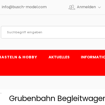
info@busch-model.com
Anmelden
BASTELN & HOBBY
AKTUELLES
INFORMATI
Grubenbahn Begleitwage