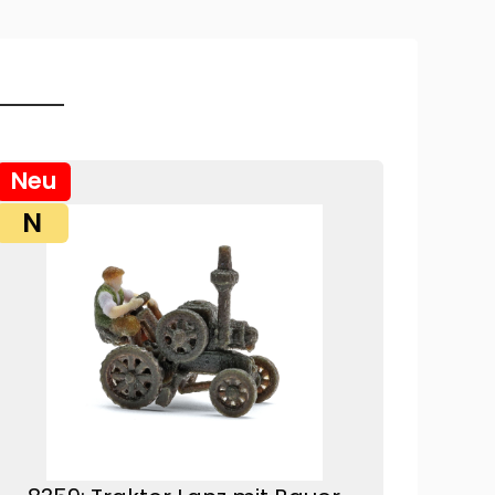
Neu
N