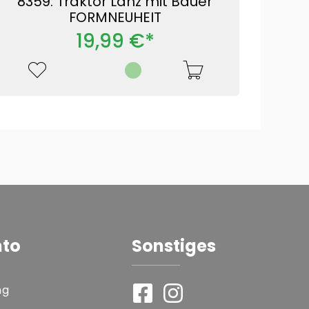
8359: Traktor Lanz mit Bauer
FORMNEUHEIT
19,99 €*
nto
Sonstiges
ng