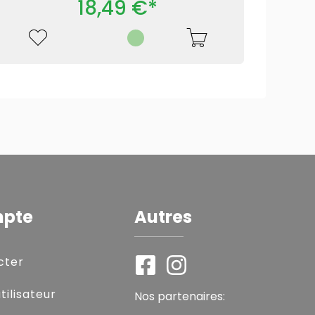
18,49 €*
mpte
Autres
cter
ilisateur
Nos partenaires: