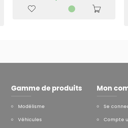
Gamme de produits
Mon co
Modélisme
Se conne
Véhicules
Compte ut