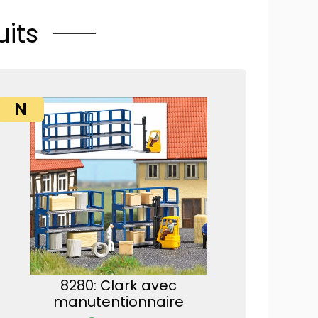
its
N
8280: Clark avec
manutentionnaire