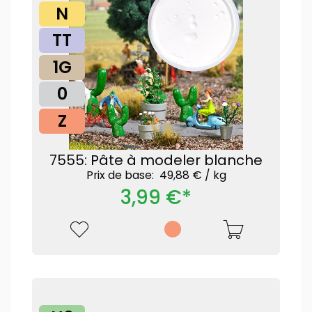
N
TT
1G
0
Z
7555: Pâte à modeler blanche
Prix ​​de base: 49,88 € /
kg
3,99 €*