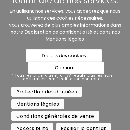
fourniture de nos services.
Nos partenaires:
En utilisant nos services, vous acceptez que nous
utilisions ces cookies nécessaires.
Vous trouverez de plus amples informations dans
notre
Déclaration de confidentialité
et dans nos
Mentions légales
.
Détails des cookies
* Tous les prix incluent la TVA légale plus les frais de
livraison, sauf indication contraire.
Continuer
Protection des données
* Tous les prix incluent la TVA légale plus les frais
de livraison, sauf indication contraire.
Mentions légales
Protection des données
Conditions générales de vente
Mentions légales
Accessibilité
Résilier le contrat
Conditions générales de vente
Rétractation
Accessibilité
Résilier le contrat