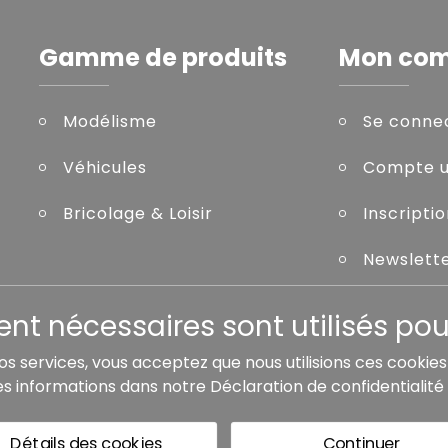
Gamme de produits
Mon co
Modélisme
Se conne
Véhicules
Compte ut
Bricolage & Loisir
Inscripti
Newslett
Mot de pa
t nécessaires sont utilisés pour
nos services, vous acceptez que nous utilisions ces cookie
es informations dans notre
Déclaration de confidentialité
de livraison, sauf indication contraire.
Détails des cookies
Continuer