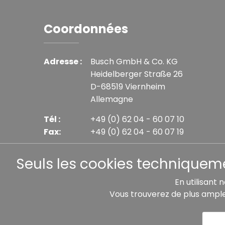
Coordonnées
Adresse :
Busch GmbH & Co. KG
Heidelberger Straße 26
D-68519 Viernheim
Allemagne
Tél :
+49 (0) 62 04 - 60 07 10
Fax:
+49 (0) 62 04 - 60 07 19
E-mail :
info@busch-model.com
Seuls les cookies techniquemen
En utilisant 
Vous trouverez de plus ampl
* Tous les prix incluent la TVA légale plus les frais 