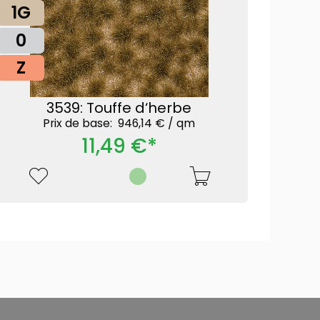
1G
0
Z
3539: Touffe d‘herbe
Prix ​​de base: 946,14 € /
qm
11,49 €*