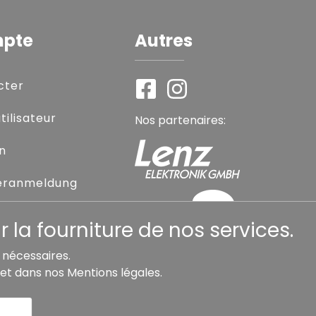
mpte
Autres
cter
ilisateur
Nos partenaires:
on
eranmeldung
sse oublié
 la fourniture de nos services.
s nécessaires.
et dans nos
Mentions légales
.