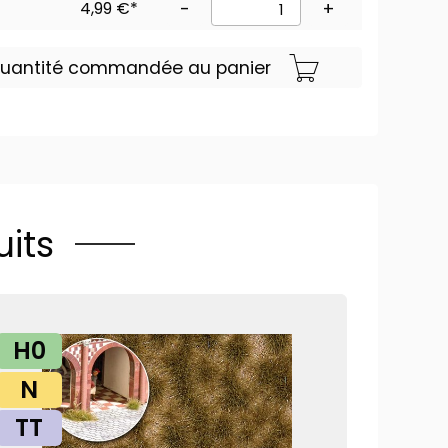
4,99 €*
-
+
 quantité commandée au panier
its
H0
N
TT