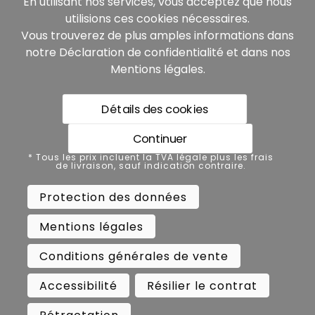
En utilisant nos services, vous acceptez que nous
utilisions ces cookies nécessaires.
Vous trouverez de plus amples informations dans
notre
Déclaration de confidentialité
et dans nos
Mentions légales
.
Détails des cookies
* Tous les prix incluent la TVA légale plus les frais de
livraison, sauf indication contraire.
Continuer
Protection des données
* Tous les prix incluent la TVA légale plus les frais
de livraison, sauf indication contraire.
Mentions légales
Protection des données
Conditions générales de vente
Mentions légales
Accessibilité
Résilier le contrat
Conditions générales de vente
Rétractation
Accessibilité
Résilier le contrat
Copyright ©
Busch.