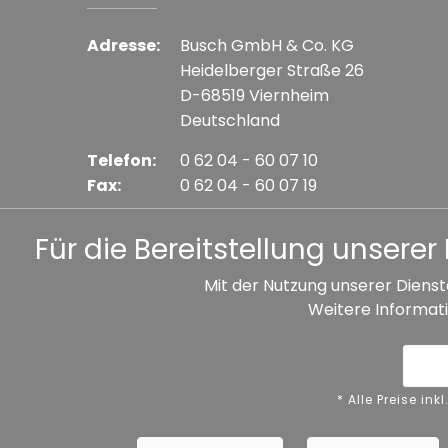
Adresse:
Busch GmbH & Co. KG
Heidelberger Straße 26
D-68519 Viernheim
Deutschland
Telefon:
0 62 04 - 60 07 10
Fax:
0 62 04 - 60 07 19
E-mail:
info@busch-model.com
Für die Bereitstellung unser
Mit der Nutzung unserer Dienst
Weitere Informati
* Alle Preise inkl. gesetzl. Mehrwertsteuer zzgl. V
Datenschutz
Impressum
A
* Alle Preise i