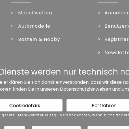
Modellwelten
Anmeldu
Automodelle
Benutzer
Basteln & Hobby
Registrie
Newslett
Kennwort
er Dienste werden nur technisch 
e erklären Sie sich damit einverstanden, dass wir diese
onen finden Sie in unseren
Datenschutzhinweisen
und un
ersandkosten, wenn nicht anders angegeben.
Cookiedetails
Fortfahren
GB
Barrierefreiheit
Vertrag widerrufen
nkl. gesetzl. Mehrwertsteuer zzgl. Versandkosten, wenn nicht and