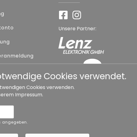
ng
konto
Unsere Partner:
rung
eranmeldung
 vergessen
notwendige Cookies verwendet.
 notwendigen Cookies verwenden.
serem
Impressum
.
Widerrufsbelehrung
ers angegeben.
Copyright ©
Busch.