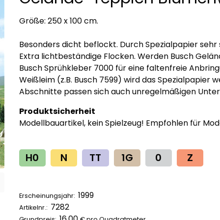
Größe: 250 x 100 cm.
Besonders dicht beflockt. Durch Spezialpapier sehr s
Extra lichtbeständige Flocken. Werden Busch Geländ
Busch Sprühkleber 7000 für eine faltenfreie Anbr
Weißleim (z.B. Busch 7599) wird das Spezialpapier
Abschnitte passen sich auch unregelmäßigen Unterg
Produktsicherheit
Modellbauartikel, kein Spielzeug! Empfohlen für Mod
H0
N
TT
1G
0
Z
1999
Erscheinungsjahr:
7282
Artikelnr.:
16,00
Grundpreis:
€ pro
Quadratmeter