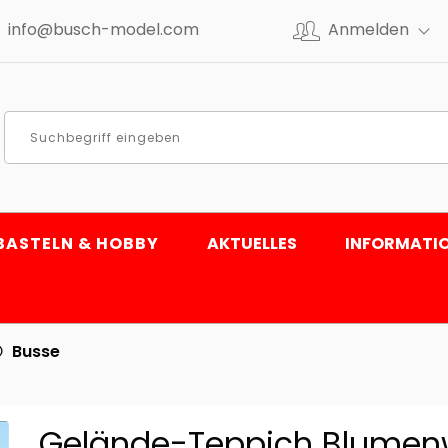
info@busch-model.com
Anmelden
BASTELN & HOBBY
AKTUELLES
INFORMATI
Busse
Gelände-Teppich Blumen