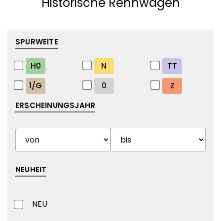
Historische Rennwagen
SPURWEITE
H0
N
TT
1/G
0
Z
ERSCHEINUNGSJAHR
NEUHEIT
NEU