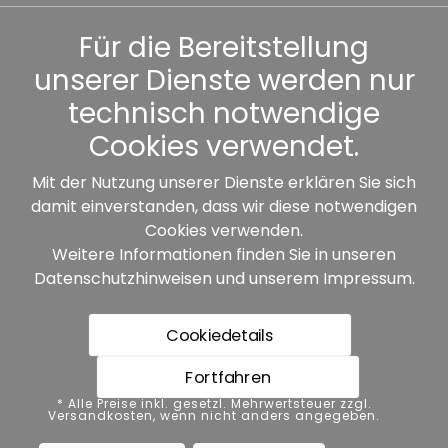
Kennwort vergessen
Für die Bereitstellung
unserer Dienste werden nur
Sonstiges
technisch notwendige
Cookies verwendet.
Mit der Nutzung unserer Dienste erklären Sie sich
damit einverstanden, dass wir diese notwendigen
Unsere Partner:
Cookies verwenden.
Weitere Informationen finden Sie in unseren
Datenschutzhinweisen
und unserem
Impressum
.
Cookiedetails
Fortfahren
* Alle Preise inkl. gesetzl. Mehrwertsteuer zzgl.
* Alle Preise inkl. gesetzl. Mehrwertsteuer zzgl.
Versandkosten, wenn nicht anders angegeben.
Versandkosten, wenn nicht anders angegeben.
Datenschutz
Impressum
AGB