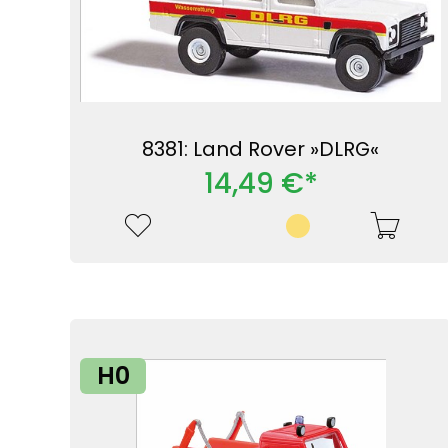
8381: Land Rover »DLRG«
14,49 €*
H0