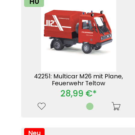
H0
42251: Multicar M26 mit Plane,
Feuerwehr Teltow
28,99 €*
Neu