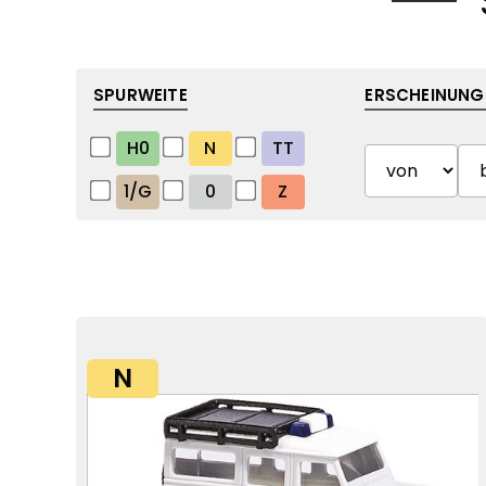
SPURWEITE
ERSCHEINUNG
H0
N
TT
1/G
0
Z
N