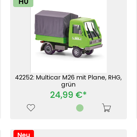
H0
42252: Multicar M26 mit Plane, RHG,
grün
24,99 €*
Neu